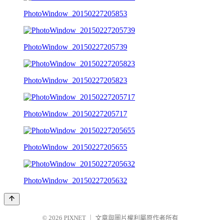
PhotoWindow_20150227205853
PhotoWindow_20150227205739
PhotoWindow_20150227205823
PhotoWindow_20150227205717
PhotoWindow_20150227205655
PhotoWindow_20150227205632
© 2026
PIXNET
｜
文章與圖片權利屬原作者所有