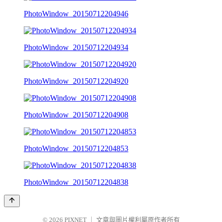
PhotoWindow_20150712204946
PhotoWindow_20150712204934
PhotoWindow_20150712204920
PhotoWindow_20150712204908
PhotoWindow_20150712204853
PhotoWindow_20150712204838
© 2026
PIXNET
｜
文章與圖片權利屬原作者所有