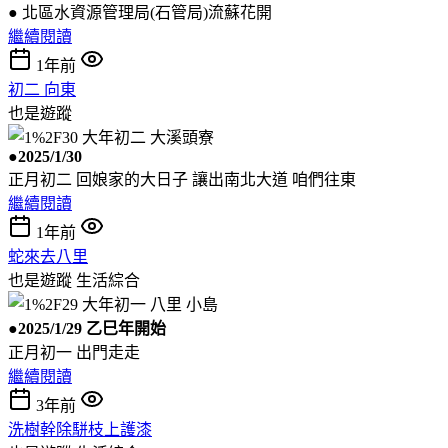
● 北區水資源管理局(石管局)流蘇花開
繼續閱讀
1年前
初二 向東
也是遊蹤
●2025/1/30
正月初二 回娘家的大日子 讓出南北大道 咱們往東
繼續閱讀
1年前
蛇來去八里
也是遊蹤
生活綜合
●2025/1/29 乙巳年開始
正月初一 出門走走
繼續閱讀
3年前
洗樹幹除駢枝上護漆