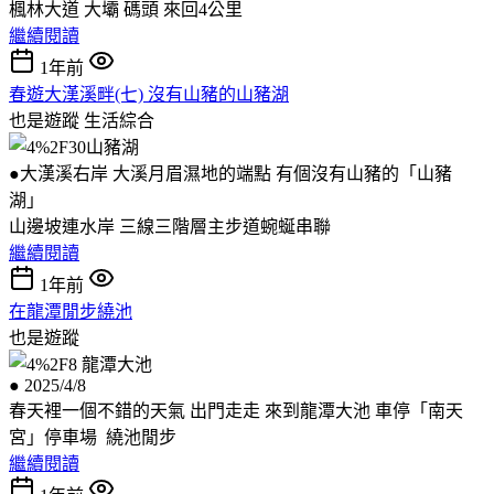
楓林大道 大壩 碼頭 來回4公里
繼續閱讀
1年前
春遊大漢溪畔(七) 沒有山豬的山豬湖
也是遊蹤
生活綜合
●大漢溪右岸 大溪月眉濕地的端點 有個沒有山豬的「山豬
湖」
山邊坡連水岸 三線三階層主步道蜿蜒串聯
繼續閱讀
1年前
在龍潭閒步繞池
也是遊蹤
● 2025/4/8
春天裡一個不錯的天氣 出門走走 來到龍潭大池 車停「南天
宮」停車場 繞池閒步
繼續閱讀