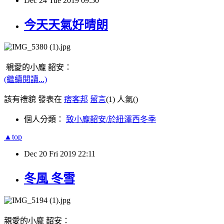
Dec
24
Tue
2019
09:50
今天天氣好晴朗
親愛的小龐 韶安：
(繼續閱讀...)
該有禮貌 發表在
痞客邦
留言
(1)
人氣(
)
個人分類：
致小龐韶安/於紐澤西冬季
▲top
Dec
20
Fri
2019
22:11
冬風 冬雪
親愛的小龐 韶安：