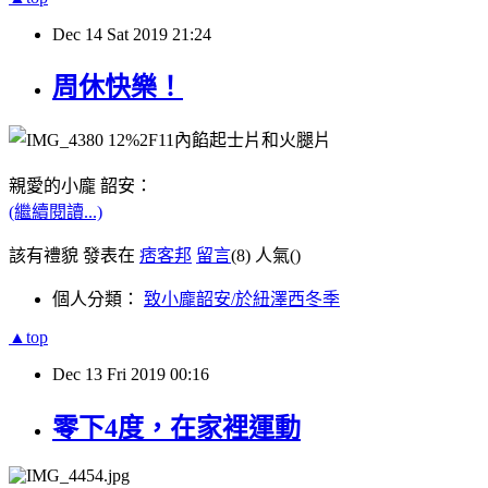
Dec
14
Sat
2019
21:24
周休快樂！
親愛的小龐 韶安：
(繼續閱讀...)
該有禮貌 發表在
痞客邦
留言
(8)
人氣(
)
個人分類：
致小龐韶安/於紐澤西冬季
▲top
Dec
13
Fri
2019
00:16
零下4度，在家裡運動