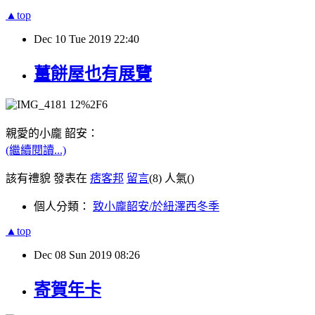
▲top
Dec
10
Tue
2019
22:40
薑餅屋也有展覽
親愛的小龐 韶安：
(繼續閱讀...)
該有禮貌 發表在
痞客邦
留言
(8)
人氣(
)
個人分類：
致小龐韶安/於紐澤西冬季
▲top
Dec
08
Sun
2019
08:26
寄賀年卡