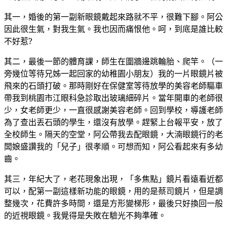
其一，婚後的第一副新眼鏡戴起來路就不平，很難下腳。阿公
因此很生氣，對我生氣。我也因而痛恨他。呵，到底是誰比較
不好惹?
其二，最後一節的體育課，師生在圍牆邊跳輪胎、爬竿。（一
旁幾位等待兄姊一起回家的幼稚園小朋友）我的一片眼鏡片被
飛來的石頭打破。那時剛好在保健室等待放學的美容老師驅車
帶我到桃園市江眼科急診取出玻璃細碎片。當年開車的老師很
少，女老師更少，一直很感謝美容老師。回到學校，導護老師
為了查出丟石頭的學生，還沒有放學。趕緊上台報平安，放了
全校師生。隔天的空堂，阿公帶我去配眼鏡，大湳眼鏡行的老
闆娘盛讚我的「兒子」很孝順。可想而知，阿公看起來有多幼
齒。
其三，年紀大了，老花現象出現，「多焦點」鏡片看遠看近都
可以，配第一副這樣新功能的眼鏡，用的是蔡司鏡片，但是調
整幾次，花費許多時間，還是方形變梯形，最後只好換回一般
的近視眼鏡。我覺得是失敗在驗光不夠準確。