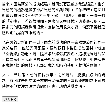
後來，因為阿公的成功經驗，我再試著配戴多焦點眼鏡。也許
是驗光的機器進步了也許是驗光師夠聰明，操作準確，這回眼
鏡戴起來很OK。但是才三年，鏡片「脫膜」嚴重，一條一條
的「刮痕」，看得很模糊。這麼快又換眼鏡，讓我很心疼，二
萬多元的眼鏡我覺得很貴，應該使用很久才對，何況平常我是
照規矩清潔保養眼鏡的。
現在戴的最新的這一副，由之前成功的同一家眼鏡公司的同一
家分店同一位驗光師配鏡，鏡片從日本製換成德國製，增加
「全視線」功能，鏡片隨著紫外線強度變色，這樣光是鏡片就
付費二萬七。我正港的兒子說怎麼那麼貴，我說我不相信這是
為我個別訂的價錢，應該是我的眼睛夠特別，就值這個價。
文末一點思考，或許值得分享。關於鏡片「脫膜」嚴重的問
題，有可能是廚房爐子前的高溫造成的。戴眼鏡的朋友下廚的
時候不但要注意油煙的問題，也別讓鏡片受高溫。
載入更多